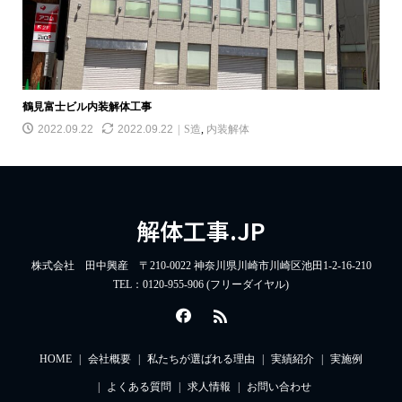
鶴見富士ビル内装解体工事
2022.09.22
2022.09.22
S造
,
内装解体
解体工事.JP
株式会社 田中興産 〒210-0022 神奈川県川崎市川崎区池田1-2-16-210
TEL：0120-955-906 (フリーダイヤル)
HOME
会社概要
私たちが選ばれる理由
実績紹介
実施例
よくある質問
求人情報
お問い合わせ