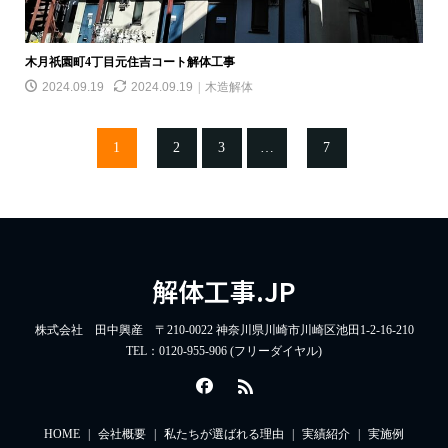
木月祇園町4丁目元住吉コート解体工事
2024.09.19
2024.09.19
木造解体
1
2
3
…
7
解体工事.JP
株式会社 田中興産 〒210-0022 神奈川県川崎市川崎区池田1-2-16-210
TEL：0120-955-906 (フリーダイヤル)
HOME
会社概要
私たちが選ばれる理由
実績紹介
実施例