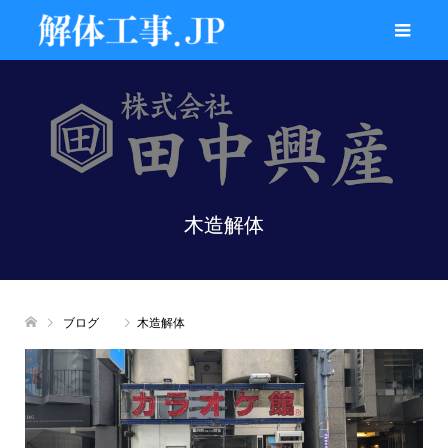
木造解体
ブログ
木造解体