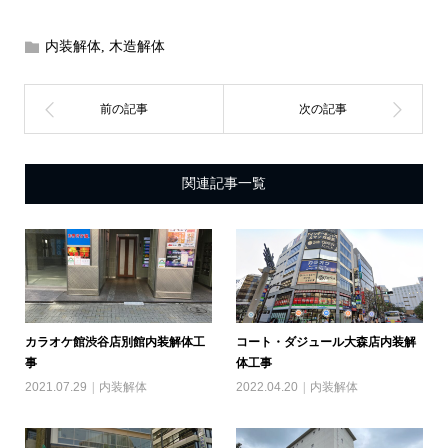
内装解体
,
木造解体
関連記事一覧
カラオケ館渋谷店別館内装解体工
コート・ダジュール大森店内装解
事
体工事
2021.07.29
内装解体
2022.04.20
内装解体