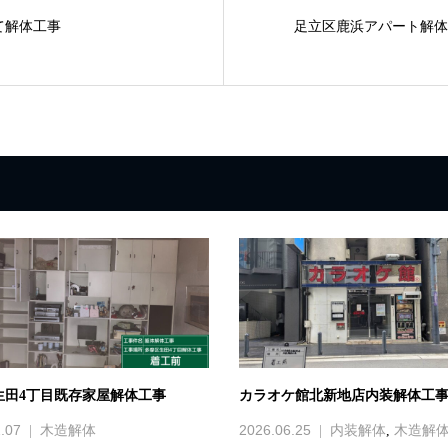
て解体工事
足立区鹿浜アパート解体
生田4丁目既存家屋解体工事
カラオケ館北新地店内装解体工
.07
2026.06.25
木造解体
内装解体
,
木造解