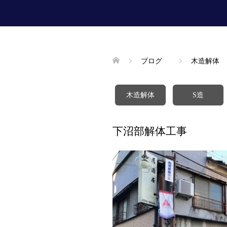
ブログ
木造解体
木造解体
S造
下沼部解体工事